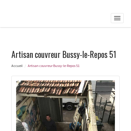
Toggle
naviga
Artisan couvreur Bussy-le-Repos 51
Accueil
Artisan couvreur Bussy-le-Repos 51