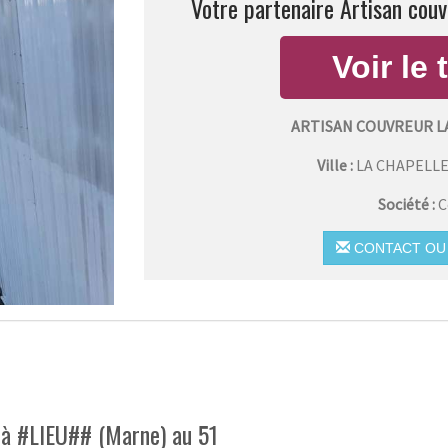
Votre partenaire Artisan couv
ARTISAN COUVREUR L
Ville :
LA CHAPELL
Société :
C
CONTACT OU 
 à #LIEU## (Marne) au 51