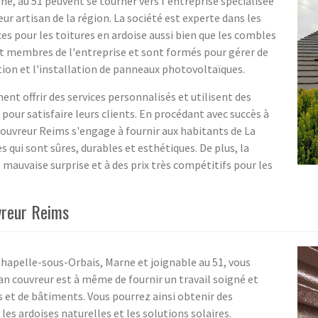
e, au 51 peuvent se tourner vers l'entreprise spécialisée
r artisan de la région. La société est experte dans les
es pour les toitures en ardoise aussi bien que les combles
 membres de l'entreprise et sont formés pour gérer de
tion et l'installation de panneaux photovoltaïques.
t offrir des services personnalisés et utilisent des
our satisfaire leurs clients. En procédant avec succès à
 Couvreur Reims s'engage à fournir aux habitants de La
 qui sont sûres, durables et esthétiques. De plus, la
s mauvaise surprise et à des prix très compétitifs pour les
uvreur Reims
Chapelle-sous-Orbais, Marne et joignable au 51, vous
san couvreur est à même de fournir un travail soigné et
 et de bâtiments. Vous pourrez ainsi obtenir des
les ardoises naturelles et les solutions solaires.