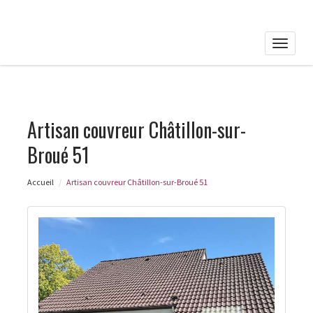
Toggle
naviga
Artisan couvreur Châtillon-sur-
Broué 51
Accueil
Artisan couvreur Châtillon-sur-Broué 51