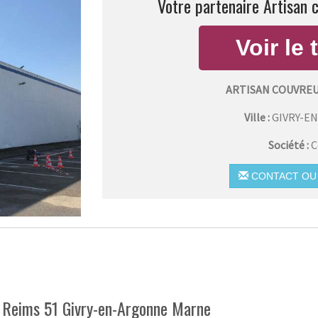
Votre partenaire Artisan 
ARTISAN COUVRE
Ville :
GIVRY-E
Société :
C
CONTACT OU 
r Reims 51 Givry-en-Argonne Marne