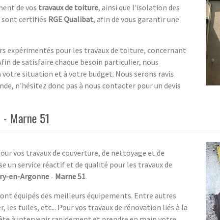
ement de vos
travaux de toiture
, ainsi que l'isolation des
 sont certifiés
RGE Qualibat
, afin de vous garantir une
s expérimentés pour les travaux de toiture, concernant
Afin de satisfaire chaque besoin particulier, nous
votre situation et à votre budget. Nous serons ravis
ande, n'hésitez donc pas à nous contacter pour un devis
e - Marne 51
pour vos travaux de couverture, de nettoyage et de
 un service réactif et de qualité pour les travaux de
vry-en-Argonne
-
Marne 51
.
sont équipés des meilleurs équipements. Entre autres
, les tuiles, etc... Pour vos travaux de rénovation liés à la
rête à intervenir rapidement et prendre en main votre