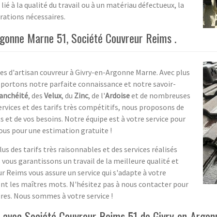
ié à la qualité du travail ou à un matériau défectueux, la
rations nécessaires.
rgonne Marne 51, Société Couvreur Reims .
ces d'artisan couvreur à Givry-en-Argonne Marne. Avec plus
pportons notre parfaite connaissance et notre savoir-
tanchéité
, des
Velux
, du
Zinc
, de l'
Ardoise
et de nombreuses
ervices et des tarifs très compétitifs, nous proposons de
ts et de vos besoins. Notre équipe est à votre service pour
ous pour une estimation gratuite !
lus des tarifs très raisonnables et des services réalisés
 vous garantissons un travail de la meilleure qualité et
ur Reims vous assure un service qui s'adapte à votre
 sont les maîtres mots. N'hésitez pas à nous contacter pour
s. Nous sommes à votre service !
ié avec Société Couvreur Reims 51 de Givry-en-Argo