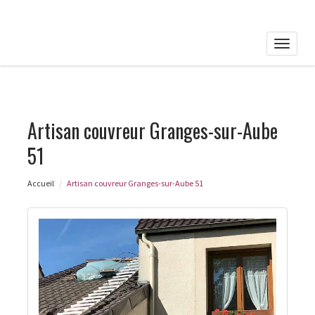
Toggle
naviga
Artisan couvreur Granges-sur-Aube
51
Accueil
Artisan couvreur Granges-sur-Aube 51