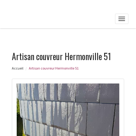
Toggle
naviga
Artisan couvreur Hermonville 51
Accueil
Artisan couvreur Hermonville 51