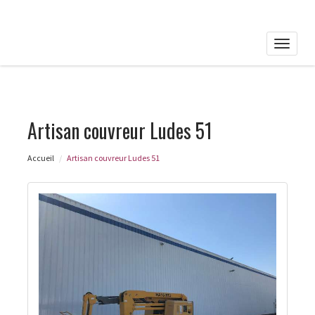
Toggle
naviga
Artisan couvreur Ludes 51
Accueil
Artisan couvreur Ludes 51