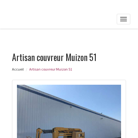
Toggle
naviga
Artisan couvreur Muizon 51
Accueil
Artisan couvreur Muizon 51