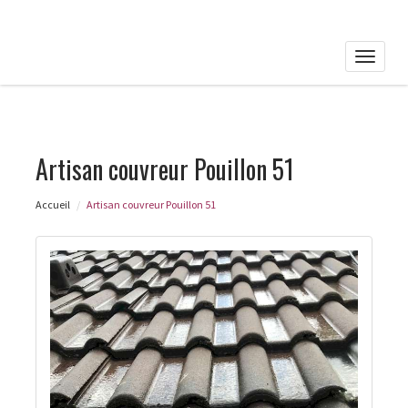
Toggle
naviga
Artisan couvreur Pouillon 51
Accueil
Artisan couvreur Pouillon 51