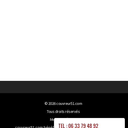
© 2026
couvreur51.com
Tous droits réservés
Mentions légales
TEL : 06 33 79 48 92
couvreur51.com bénéficie de la technologie
Booster-site