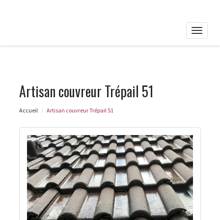
Toggle
naviga
Artisan couvreur Trépail 51
Accueil
Artisan couvreur Trépail 51