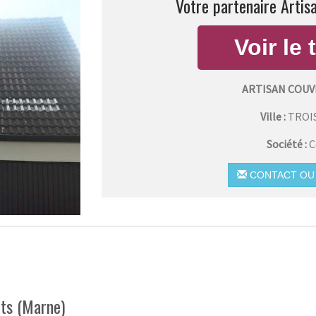
Votre partenaire Artis
ARTISAN COUV
Ville :
TROI
Société :
C
CONTACT OU 
its (Marne)