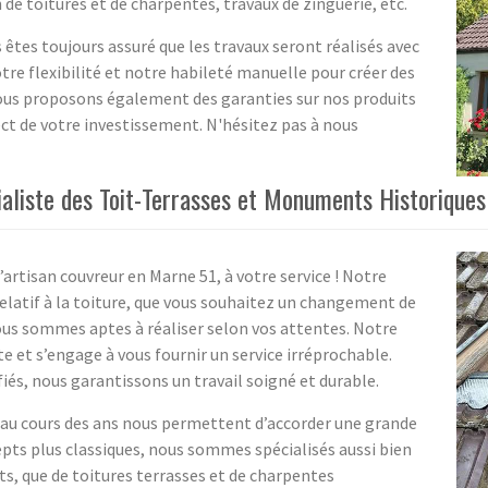
de toitures et de charpentes, travaux de zinguerie, etc.
 êtes toujours assuré que les travaux seront réalisés avec
tre flexibilité et notre habileté manuelle pour créer des
Nous proposons également des garanties sur nos produits
ect de votre investissement. N'hésitez pas à nous
aliste des Toit-Terrasses et Monuments Historiques
’artisan couvreur en Marne 51, à votre service ! Notre
elatif à la toiture, que vous souhaitez un changement de
 nous sommes aptes à réaliser selon vos attentes. Notre
e et s’engage à vous fournir un service irréprochable.
fiés, nous garantissons un travail soigné et durable.
 au cours des ans nous permettent d’accorder une grande
epts plus classiques, nous sommes spécialisés aussi bien
s, que de toitures terrasses et de charpentes