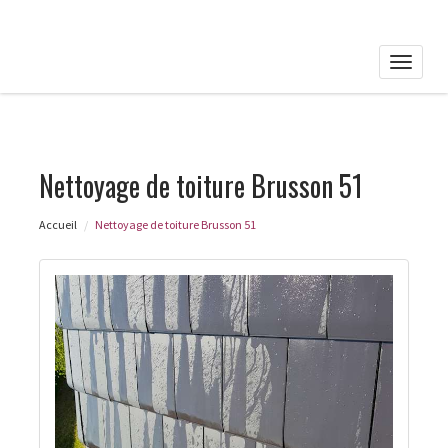
Toggle
naviga
Nettoyage de toiture Brusson 51
Accueil
Nettoyage de toiture Brusson 51