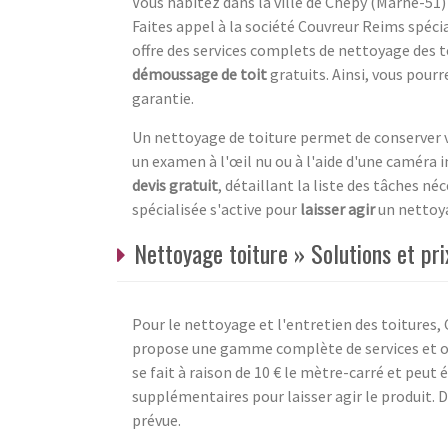
Vous habitez dans la ville de Chepy (Marne-51)
Faites appel à la société Couvreur Reims spéci
offre des services complets de nettoyage des t
démoussage de toit
gratuits. Ainsi, vous pourre
garantie.
Un nettoyage de toiture permet de conserver vo
un examen à l'œil nu ou à l'aide d'une caméra 
devis gratuit
, détaillant la liste des tâches né
spécialisée s'active pour
laisser agir
un nettoya
Nettoyage toiture » Solutions et pr
Pour le nettoyage et l'entretien des toitures,
propose une gamme complète de services et ou
se fait à raison de 10 € le mètre-carré et peu
supplémentaires pour laisser agir le produit. D
prévue.