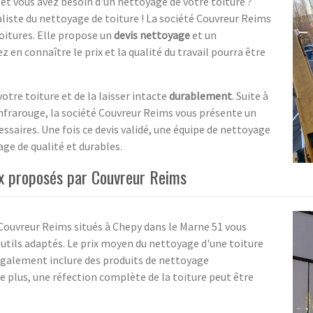
 et vous avez besoin d'un nettoyage de votre toiture ?
aliste du nettoyage de toiture ! La société Couvreur Reims
oitures. Elle propose un
devis nettoyage
et un
z en connaître le prix et la qualité du travail pourra être
tre toiture et de la laisser intacte
durablement
. Suite à
infrarouge, la société Couvreur Reims vous présente un
cessaires. Une fois ce devis validé, une équipe de nettoyage
ge de qualité et durables.
ix proposés par Couvreur Reims
 Couvreur Reims situés à Chepy dans le Marne 51 vous
tils adaptés. Le prix moyen du nettoyage d'une toiture
t également inclure des produits de nettoyage
e plus, une réfection complète de la toiture peut être