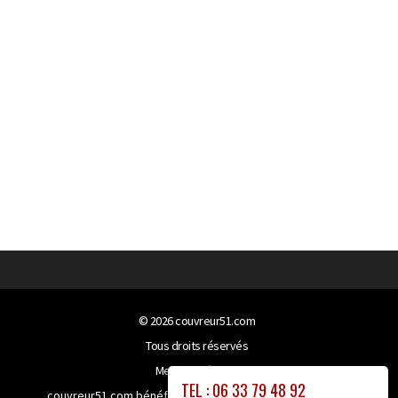
© 2026
couvreur51.com
Tous droits réservés
Mentions légales
TEL : 06 33 79 48 92
couvreur51.com bénéficie de la technologie
Booster-site