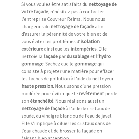
Si vous voulez être satisfaits du
nettoyage de
votre façade
, n’hésitez pas à contacter
l’entreprise Couvreur Reims . Nous nous
chargeons du
nettoyage de façade
afin
d’assurer la pérennité de votre bien et de
vous éviter les problèmes d’
isolation
extérieure
ainsi que les
intempéries.
Elle
nettoie la
façade
par
du sablage
et
l’hydro
gommage.
Sachez que le
gommage
qui
consiste à projeter une matière pour effacer
les taches de pollution à l’aide du nettoyeur
haute pression
. Nous usons d’une pression
modérée pour éviter que le
revêtement
perde
son
étanchéité
. Nous réalisons aussi un
nettoyage de façade
à l’aide de cristaux de
soude, du vinaigre blanc ou de l’eau de javel.
Elle s’implique à diluer les cristaux dans de
l’eau chaude et de brosser la façade en
faisant bien attention.