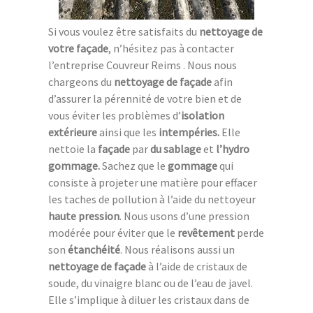
Si vous voulez être satisfaits du
nettoyage de
votre façade
, n’hésitez pas à contacter
l’entreprise Couvreur Reims . Nous nous
chargeons du
nettoyage de façade
afin
d’assurer la pérennité de votre bien et de
vous éviter les problèmes d’
isolation
extérieure
ainsi que les
intempéries.
Elle
nettoie la
façade
par
du sablage
et
l’hydro
gommage.
Sachez que le
gommage
qui
consiste à projeter une matière pour effacer
les taches de pollution à l’aide du nettoyeur
haute pression
. Nous usons d’une pression
modérée pour éviter que le
revêtement
perde
son
étanchéité
. Nous réalisons aussi un
nettoyage de façade
à l’aide de cristaux de
soude, du vinaigre blanc ou de l’eau de javel.
Elle s’implique à diluer les cristaux dans de