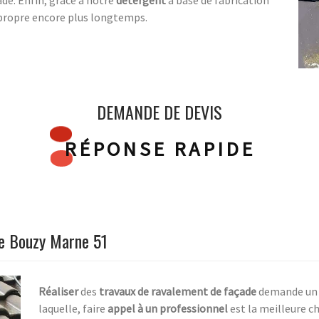
de. Enfin, grâce à notre
détergent
à base de fabrication
 propre encore plus longtemps.
DEMANDE DE DEVIS
RÉPONSE RAPIDE
de Bouzy Marne 51
Réaliser
des
travaux de ravalement de façade
demande un sa
laquelle, faire
appel à un professionnel
est la meilleure ch