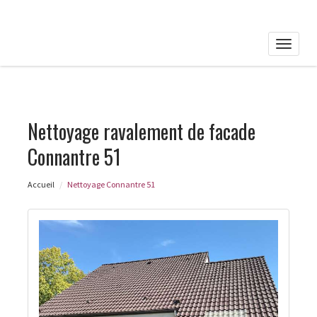
Toggle
naviga
Nettoyage ravalement de facade
Connantre 51
Accueil
Nettoyage Connantre 51