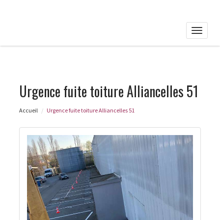
Toggle
naviga
Urgence fuite toiture Alliancelles 51
Accueil
Urgence fuite toiture Alliancelles 51