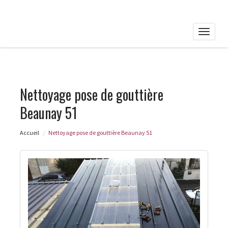
Toggle
naviga
Nettoyage pose de gouttière
Beaunay 51
Accueil
Nettoyage pose de gouttière Beaunay 51